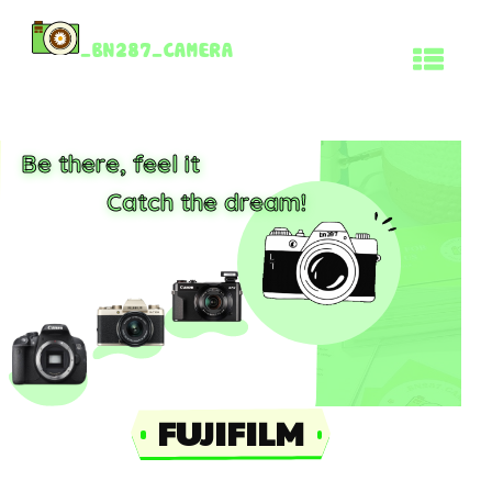
_BN287_CAMERA
Be there, feel it
Catch the dream!
bn287
FUJIFILM