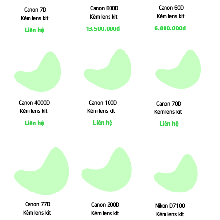
Canon 60D
Canon 800D
Canon 7D
Kèm lens kit
Kèm lens kit
Kèm lens kit
6.800.000đ
13.500.000đ
Liên hệ
Canon 100D
Canon 4000D
Canon 70D
Kèm lens kit
Kèm lens kit
Kèm lens kit
Liên hệ
Liên hệ
Liên hệ
Canon 77D
Canon 200D
Nikon D7100
Kèm lens kit
Kèm lens kit
Kèm lens kit