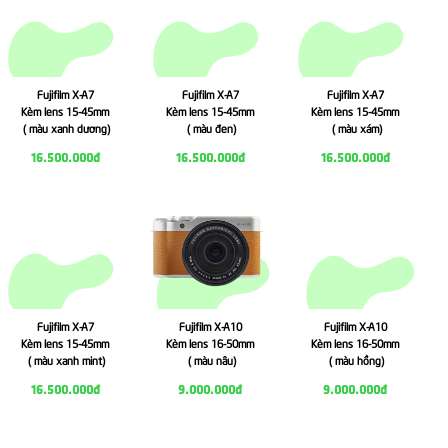
Fujifilm X-A7
Fujifilm X-A7
Fujifilm X-A7
Kèm lens 15-45mm
Kèm lens 15-45mm
Kèm lens 15-45mm
( màu xanh dương)
( màu đen)
( màu xám)
16.500.000đ
16.500.000đ
16.500.000đ
Fujifilm X-A7
Fujifilm X-A10
Fujifilm X-A10
Kèm lens 15-45mm
Kèm lens 16-50mm
Kèm lens 16-50mm
( màu xanh mint)
( màu nâu)
( màu hồng)
16.500.000đ
9.000.000đ
9.000.000đ