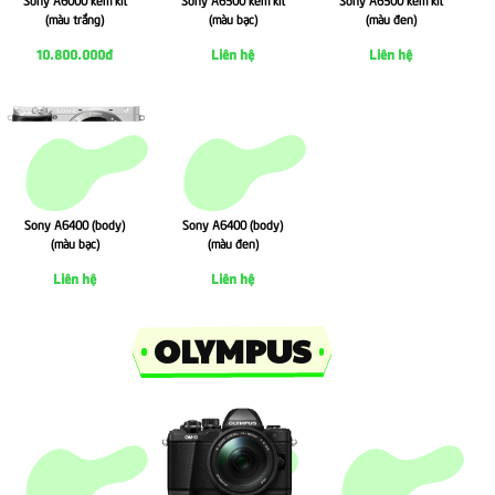
(màu trắng)
(màu bạc)
(màu đen)
10.800.000đ
Liên hệ
Liên hệ
Sony A6400 (body)
Sony A6400 (body)
(màu bạc)
(màu đen)
Liên hệ
Liên hệ
OLYMPUS