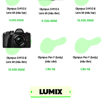
Olympus O-M10 ii
Olympus O-M10 iii
Olympus O-M10 ii
Lens kit (màu bạc)
Lens kit (màu bạc)
Lens kit (màu đen)
9.500.000đ
13.500.000đ
9.500.000đ
Olympus Pen F (body)
Olympus Pen F (body)
Olympus O-M10 iii
(màu xám)
(màu đen)
Lens kit (màu đen)
Liên hệ
Liên hệ
13.500.000đ
LUMIX