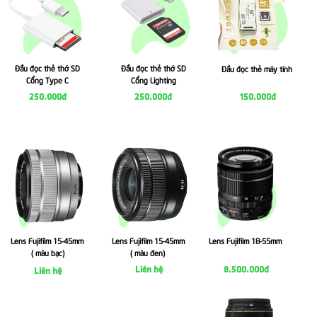
Đầu đọc thẻ thớ SD
Đầu đọc thẻ thớ SD
Đầu đọc thẻ máy tính
Cổng Lighting
Cổng Type C
250.000đ
250.000đ
150.000đ
Lens Fujifilm 15-45mm
Lens Fujifilm 15-45mm
Lens Fujifilm 18-55mm
( màu bạc)
( màu đen)
Liên hệ
8.500.000đ
Liên hệ