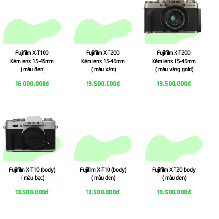
Fujifilm X-T100
Fujifilm X-T200
Fujifilm X-T200
Kèm lens 15-45mm
Kèm lens 15-45mm
Kèm lens 15-45mm
( màu đen)
( màu xám)
( màu vàng gold)
16.000.000d
19.500.000đ
19.500.000đ
Fujifilm X-T10 (body)
Fujifilm X-T10 (body)
Fujifilm X-T20 body
( màu bạc)
( màu đen)
( màu đen)
13.500.000đ
13.500.000đ
19.500.000đ