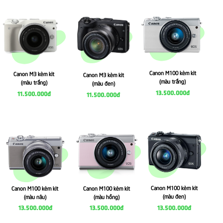
Canon M100 kèm kit
Canon M3 kèm kit
Canon M3 kèm kit
(màu trắng)
(màu trắng)
(màu đen)
13.500.000đ
11.500.000đ
11.500.000đ
Canon M100 kèm kit
Canon M100 kèm kit
Canon M100 kèm kit
(màu đen)
(màu hồng)
(màu nâu)
13.500.000đ
13.500.000đ
13.500.000đ