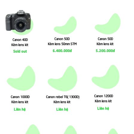
Canon 50D
Canon 50D
Canon 40D
Kèm lens 50mm STM
Kèm lens kit
Kèm lens kit
6.400.000đ
5.200.000đ
Sold out
Canon 1200D
Canon 1000D
Canon rebel T6( 1300D)
Kèm lens kit
Kèm lens kit
Kèm lens kit
Liên hệ
Liên hệ
Liên hệ