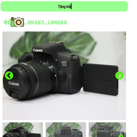
Tặng kèm pin, sạc, thẻ nhớ, dây đeo khi mua combo máy ảnh bất kỳ
_BN287_CAMERA