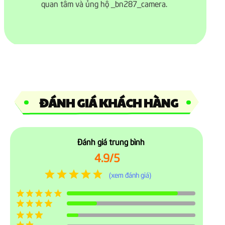
quan tâm và ủng hộ _bn287_camera.
ẢNH CHỤP TỪ MÁY
ĐÁNH GIÁ KHÁCH HÀNG
Đánh giá trung bình
4.9/5
(xem đánh giá)