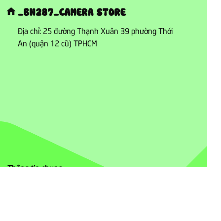
_BN287_CAMERA STORE
Địa chỉ: 25 đường Thạnh Xuân 39 phường Thới
An (quận 12 cũ) TPHCM
Thông tin chung
- About _bn287_camera
- Hình thức thanh toán
- Chính sách giao hàng và vận chuyển