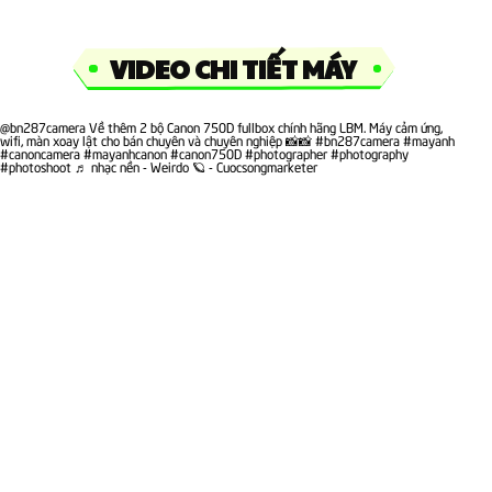
VIDEO CHI TIẾT MÁY
@bn287camera
Về thêm 2 bộ Canon 750D fullbox chính hãng LBM. Máy cảm ứng,
wifi, màn xoay lật cho bán chuyên và chuyên nghiệp 📸📸
#bn287camera
#mayanh
#canoncamera
#mayanhcanon
#canon750D
#photographer
#photography
#photoshoot
♬ nhạc nền - Weirdo 🪐 - Cuocsongmarketer