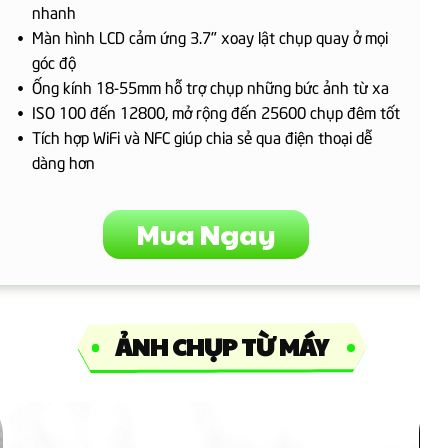
nhanh
Màn hình LCD cảm ứng 3.7" xoay lật chụp quay ở mọi
góc độ
Ống kính 18-55mm hỗ trợ chụp những bức ảnh từ xa
ISO 100 đến 12800, mở rộng đến 25600 chụp đêm tốt
Tích hợp WiFi và NFC giúp chia sẻ qua điện thoại dễ
dàng hơn
Mua Ngay
ẢNH CHỤP TỪ MÁY