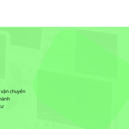
à vận chuyển
 hành
tư