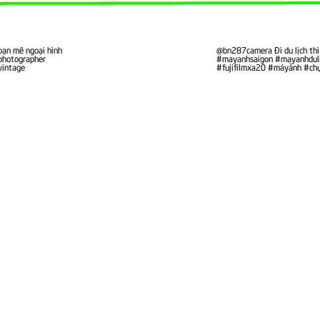
bạn mê ngoại hình
@bn287camera
Đi du lịch th
photographer
#mayanhsaigon
#mayanhdul
vintage
#fujifilmxa20
#máyảnh
#ch