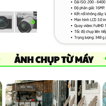
Dải ISO: 200 - 6400
Độ phân giải: 16MP.
Kết nối không dây: W
Màn hình LCD 3.0 in
Quay video: FullHD
Tốc độ chụp liên tiếp
Trọng lượng: 348 g 
ẢNH CHỤP TỪ MÁY