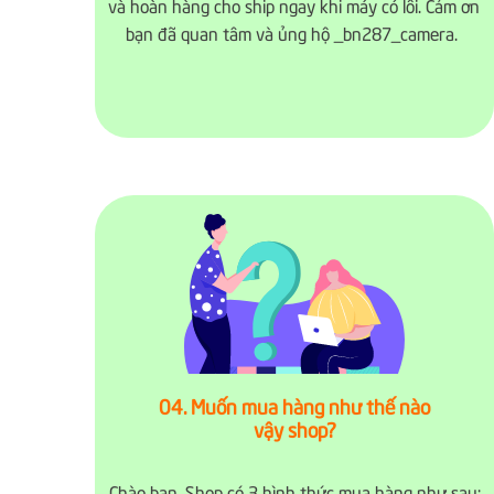
và hoàn hàng cho ship ngay khi máy có lỗi. Cảm ơn
bạn đã quan tâm và ủng hộ _bn287_camera.
04. Muốn mua hàng như thế nào
vậy shop?
Chào bạn, Shop có 3 hình thức mua hàng như sau: