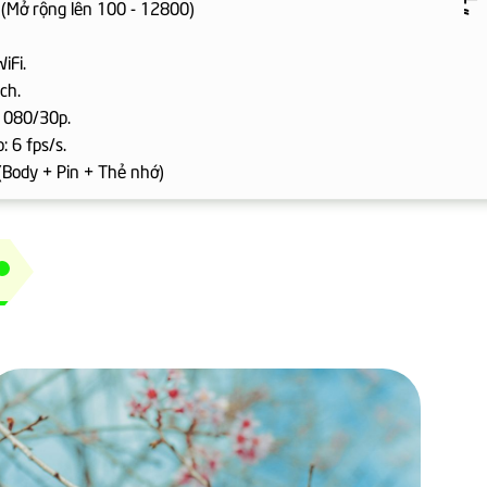
 (Mở rộng lên 100 - 12800)
iFi.
ch.
 1080/30p.
: 6 fps/s.
(Body + Pin + Thẻ nhớ)