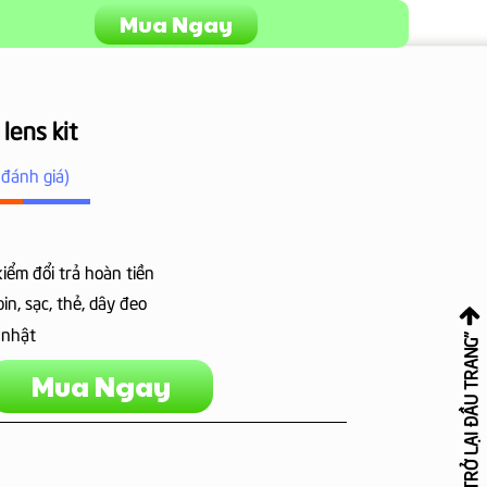
Mua Ngay
lens kit
đánh giá)
kiểm đổi trả hoàn tiền
p
in, sạc, thẻ, dây đeo
 nhật
" TRỞ LẠI ĐẦU TRANG"
Mua Ngay