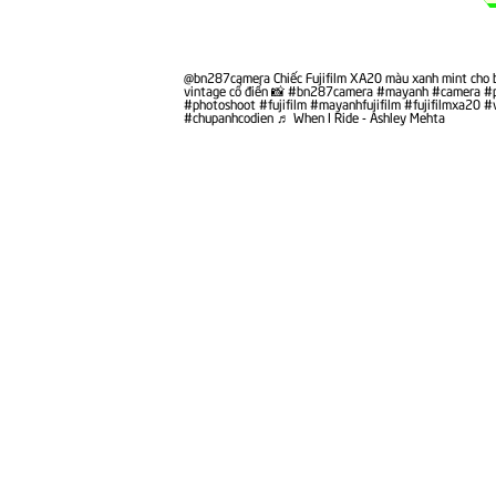
@bn287camera
Chiếc Fujifilm XA20 màu xanh mint cho 
vintage cổ điển 📸
#bn287camera
#mayanh
#camera
#
#photoshoot
#fujifilm
#mayanhfujifilm
#fujifilmxa20
#
#chupanhcodien
♬ When I Ride - Ashley Mehta