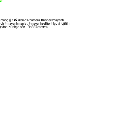
ì mang gì? 📸
#bn287camera
#reviewmayanh
ich
#mayanhmanlat
#mayanhselfie
#fyp
#fujifilm
ụpảnh
♬ nhạc nền - Bn287camera