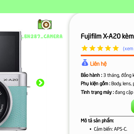
n, sạc, thẻ nhớ, dây đeo khi mua combo máy ảnh bất kỳ
Fujifilm X-A20 kèm 
_BN287_CAMERA
(xem 
Liên hệ
Bảo hành :
3 tháng, đồng 
Phụ kiện gồm :
Body, lens, 
Tình trạng máy :
đang cập
Mô tả sản phẩm:
Cảm biến: APS-C.